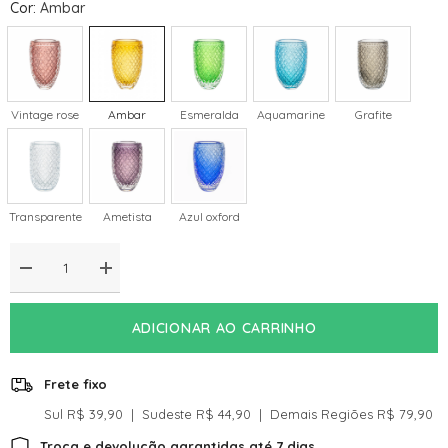
Cor
:
Ambar
Vintage rose
Ambar
Esmeralda
Aquamarine
Grafite
Transparente
Ametista
Azul oxford
Diminuir
Aumentar
a
a
quantidade
quantidade
de
de
ADICIONAR AO CARRINHO
Vaso
Vaso
Decorativo
Decorativo
Em
Em
Murano
Murano
Frete fixo
Clarté
Clarté
Ambar
Ambar
Sul R$ 39,90 ‎ | ‎ Sudeste R$ 44,90 ‎ | ‎ Demais Regiões R$ 79,90‎‎
Troca e devolução garantidas até 7 dias