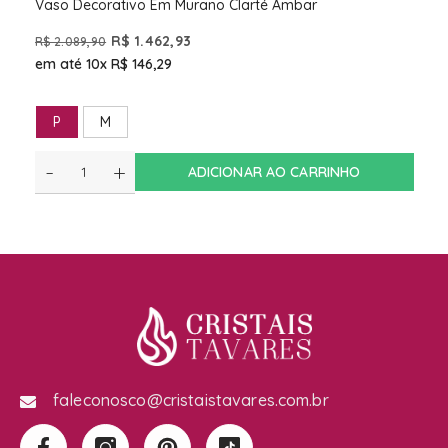
Vaso Decorativo Em Murano Clarté Ambar
R$ 1.462,93
R$ 2.089,90
em até 10x
R$ 146,29
P
M
-
+
ADICIONAR AO CARRINHO
faleconosco@cristaistavares.com.br