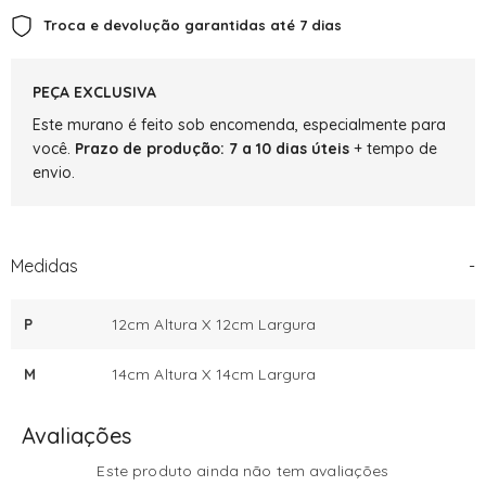
Lecce
Lecce
Esmeralda
Esmeralda
Troca e devolução garantidas até 7 dias
PEÇA EXCLUSIVA
Este murano é feito sob encomenda, especialmente para
você.
Prazo de produção: 7 a 10 dias úteis
+ tempo de
envio.
Medidas
-
P
12cm Altura X 12cm Largura
M
14cm Altura X 14cm Largura
Avaliações
Este produto ainda não tem avaliações