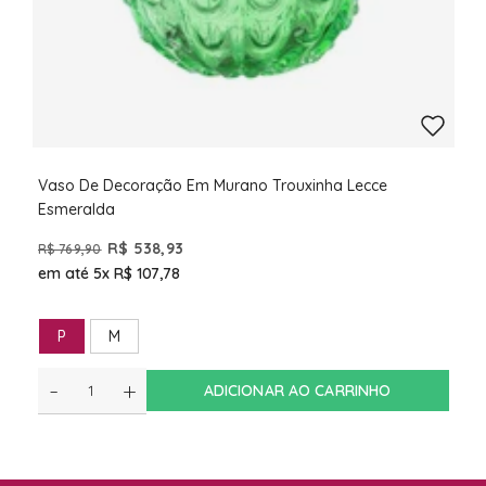
Vaso De Decoração Em Murano Trouxinha Lecce
Esmeralda
R$ 538,93
R$ 769,90
em até 5x
R$ 107,78
P
M
-
+
ADICIONAR AO CARRINHO