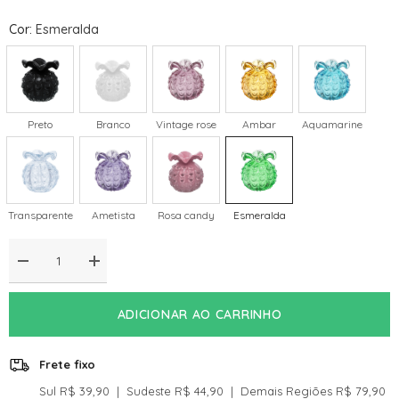
Cor
:
Esmeralda
Preto
Branco
Vintage rose
Ambar
Aquamarine
Transparente
Ametista
Rosa candy
Esmeralda
Diminuir
Aumentar
a
a
quantidade
quantidade
de
de
ADICIONAR AO CARRINHO
Vaso
Vaso
De
De
Decoração
Decoração
Em
Em
Frete fixo
Murano
Murano
Trouxinha
Trouxinha
Sul R$ 39,90 ‎ | ‎ Sudeste R$ 44,90 ‎ | ‎ Demais Regiões R$ 79,90‎‎