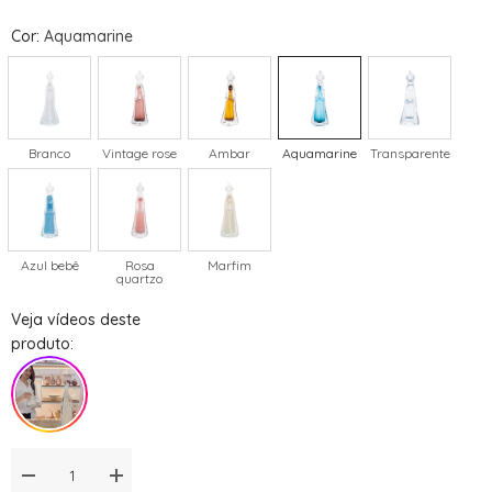
Cor
:
Aquamarine
Branco
Vintage rose
Ambar
Aquamarine
Transparente
Azul bebê
Rosa
Marfim
quartzo
Veja vídeos deste
produto:
Diminuir
Aumentar