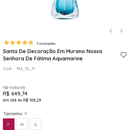
3 avaliações
Santa De Decoração Em Murano Nossa
Senhora De Fátima Aquamarine
Cod.:
316_10_P
R$ 1.082,90
R$ 649,74
em até 6x
R$ 108,29
Tamanho:
P
P
M
G