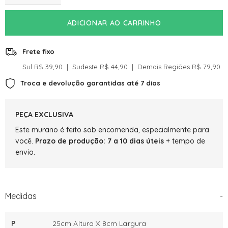
a
a
quantidade
quantidade
de
de
ADICIONAR AO CARRINHO
Santa
Santa
De
De
Decoração
Decoração
Em
Em
Frete fixo
Murano
Murano
Nossa
Nossa
Sul R$ 39,90 ‎ | ‎ Sudeste R$ 44,90 ‎ | ‎ Demais Regiões R$ 79,90‎‎
Senhora
Senhora
De
De
Troca e devolução garantidas até 7 dias
Fátima
Fátima
Aquamarine
Aquamarine
PEÇA EXCLUSIVA
Este murano é feito sob encomenda, especialmente para
você.
Prazo de produção: 7 a 10 dias úteis
+ tempo de
envio.
Medidas
-
P
25cm Altura X 8cm Largura