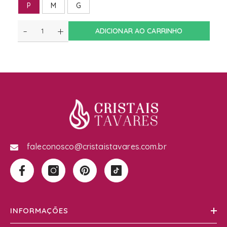
P
M
G
-
+
ADICIONAR AO CARRINHO
faleconosco@cristaistavares.com.br
INFORMAÇÕES