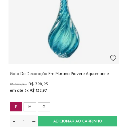
Gota De Decoração Em Murano Piovere Aquamarine
R$ 398,93
R$ 569,90
em até 3x
R$ 132,97
P
M
G
-
+
ADICIONAR AO CARRINHO