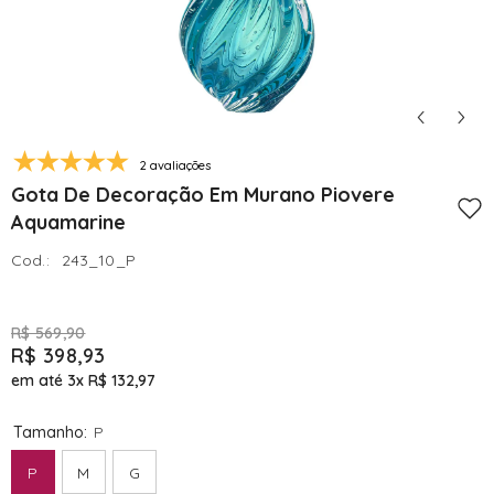
2 avaliações
Gota De Decoração Em Murano Piovere
Aquamarine
Cod.:
243_10_P
R$ 569,90
R$ 398,93
em até 3x
R$ 132,97
Tamanho:
P
P
M
G