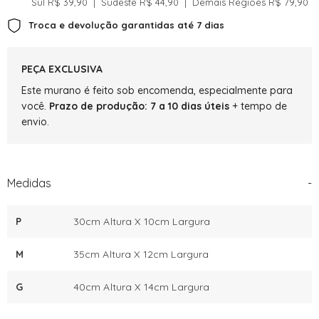
Sul R$ 39,90 ‎ | ‎ Sudeste R$ 44,90 ‎ | ‎ Demais Regiões R$ 79,90‎‎
Aquamarine
Aquamarine
Troca e devolução garantidas até 7 dias
PEÇA EXCLUSIVA
Este murano é feito sob encomenda, especialmente para
você.
Prazo de produção: 7 a 10 dias úteis
+ tempo de
envio.
Medidas
-
P
30cm Altura X 10cm Largura
M
35cm Altura X 12cm Largura
G
40cm Altura X 14cm Largura