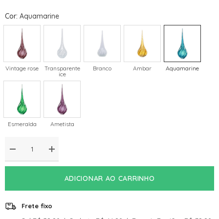
Cor
:
Aquamarine
Vintage rose
Transparente
Branco
Ambar
Aquamarine
ice
Esmeralda
Ametista
Diminuir
Aumentar
a
a
quantidade
quantidade
de
de
ADICIONAR AO CARRINHO
Gota
Gota
De
De
Decoração
Decoração
Em
Em
Frete fixo
Murano
Murano
Piovere
Piovere