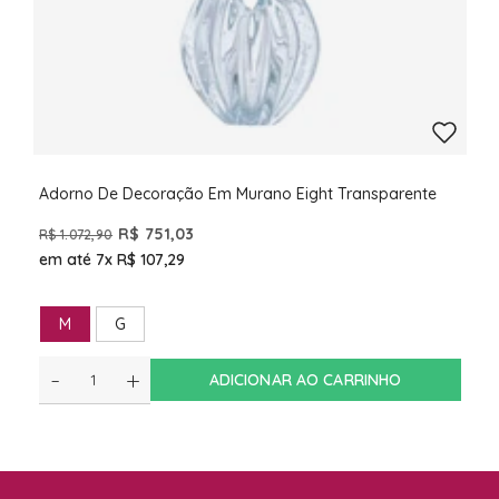
Adorno De Decoração Em Murano Eight Transparente
R$ 751,03
R$ 1.072,90
em até 7x
R$ 107,29
M
G
-
+
ADICIONAR AO CARRINHO