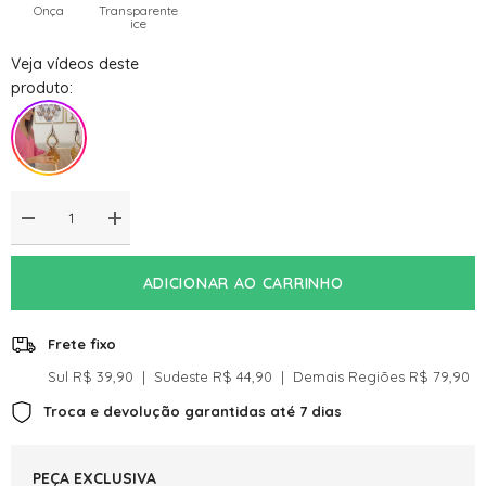
Onça
Transparente
ice
Veja vídeos deste
produto:
Diminuir
Aumentar
a
a
quantidade
quantidade
de
de
ADICIONAR AO CARRINHO
Adorno
Adorno
De
De
Decoração
Decoração
Em
Em
Frete fixo
Murano
Murano
Eight
Eight
Sul R$ 39,90 ‎ | ‎ Sudeste R$ 44,90 ‎ | ‎ Demais Regiões R$ 79,90‎‎
Transparente
Transparente
Troca e devolução garantidas até 7 dias
PEÇA EXCLUSIVA