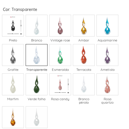
Cor
:
Transparente
Preto
Branco
Vintage rose
Ambar
Aquamarine
Grafite
Transparente
Esmeralda
Terracota
Ametista
Marfim
Verde folha
Rosa candy
Branco
Rosa
pérola
quartzo