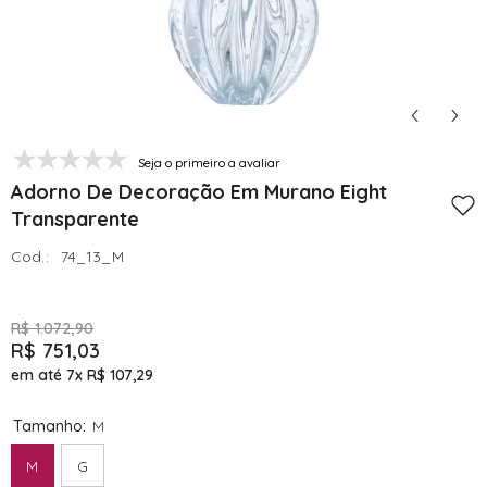
Seja o primeiro a avaliar
Adorno De Decoração Em Murano Eight
Transparente
Cod.:
74_13_M
R$ 1.072,90
R$ 751,03
em até 7x
R$ 107,29
Tamanho:
M
M
G