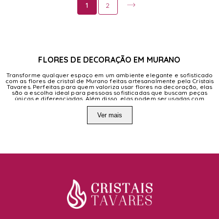
1
2
FLORES DE DECORAÇÃO EM MURANO
Transforme qualquer espaço em um ambiente elegante e sofisticado
com as flores de cristal de Murano feitas artesanalmente pela Cristais
Tavares. Perfeitas para quem valoriza usar flores na decoração, elas
são a escolha ideal para pessoas sofisticadas que buscam peças
únicas e diferenciadas. Além disso, elas podem ser usadas com
outras peças como vasos e jarras, tornando-se uma peça versátil e
acolhedora. Compre agora e experimente a transformação que as
Ver mais
flores de cristal de Murano podem trazer ao seu espaço.