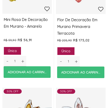
Mini Rosa De Decoração
Flor De Decoração Em
Em Murano - Amarelo
Murano Primavera
Terracota
R$ 56,91
R$ 175,02
R$ 59,90
R$ 205,90
Único
Único
-
+
-
+
ADICIONAR AO CARRINHO
ADICIONAR AO CARRINHO
30% OFF
30% OFF