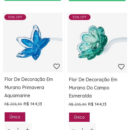
30% OFF
30% OFF
Flor De Decoração Em
Flor De Decoração Em
Murano Primavera
Murano Do Campo
Aquamarine
Esmeralda
R$ 144,13
R$ 144,13
R$ 205,90
R$ 205,90
Único
Único
-
+
-
+