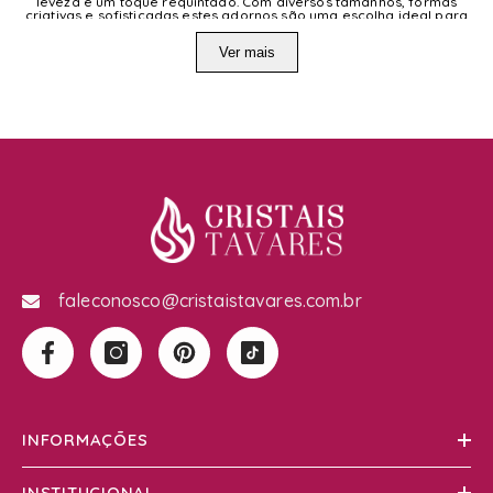
leveza e um toque requintado. Com diversos tamanhos, formas
criativas e sofisticadas estes adornos são uma escolha ideal para
quem procura algo inovador e elegante.
Ver mais
COMPRAR ADORNOS DECORATIVOS PARA MESAS E
APARADORES
Somente na Cristais Tavares você compra decoração em murano
direto da fábrica. Nossa marca oferece peças únicas, feitas com
muito cuidado e atenção aos detalhes, garantindo a qualidade e a
beleza dos seus produtos.
faleconosco@cristaistavares.com.br
INFORMAÇÕES
INSTITUCIONAL