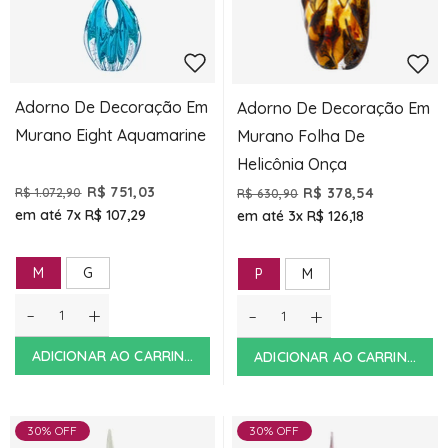
Adorno De Decoração Em
Adorno De Decoração Em
Murano Eight Aquamarine
Murano Folha De
Helicônia Onça
R$ 751,03
R$ 378,54
R$ 1.072,90
R$ 630,90
em até 7x
R$ 107,29
em até 3x
R$ 126,18
M
G
P
M
-
+
-
+
ADICIONAR AO CARRINHO
ADICIONAR AO CARRINHO
30% OFF
30% OFF