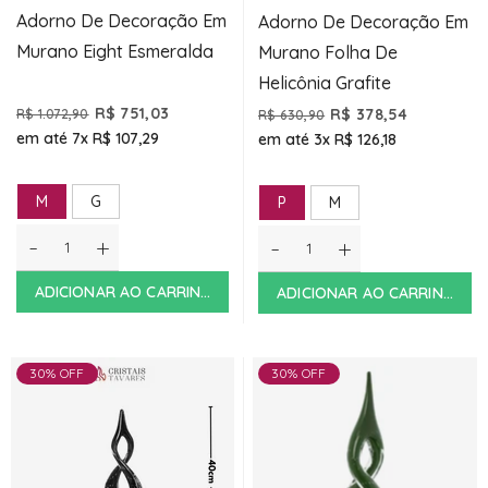
Adorno De Decoração Em
Adorno De Decoração Em
Murano Eight Esmeralda
Murano Folha De
Helicônia Grafite
R$ 751,03
R$ 378,54
R$ 1.072,90
R$ 630,90
em até 7x
R$ 107,29
em até 3x
R$ 126,18
M
G
P
M
-
+
-
+
ADICIONAR AO CARRINHO
ADICIONAR AO CARRINHO
30% OFF
30% OFF