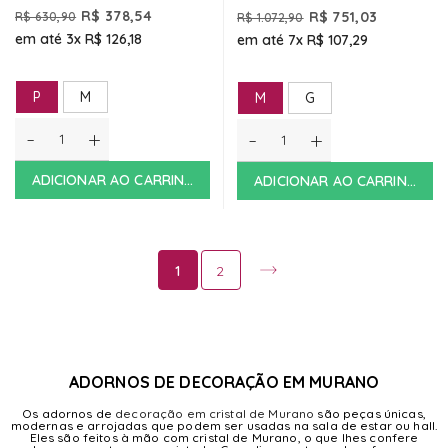
Ice
R$ 378,54
R$ 751,03
R$ 630,90
R$ 1.072,90
em até 3x
R$ 126,18
em até 7x
R$ 107,29
P
M
M
G
-
+
-
+
ADICIONAR AO CARRINHO
ADICIONAR AO CARRINHO
1
2
ADORNOS DE DECORAÇÃO EM MURANO
Os adornos de
decoração em cristal de Murano
são peças únicas,
modernas e arrojadas que podem ser usadas na sala de estar ou hall.
Eles são feitos à mão com cristal de Murano, o que lhes confere